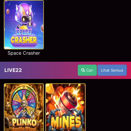
Space Crasher
LIVE22
Cari
Lihat Semua