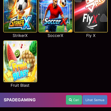
StrikerX
SoccerX
Fly X
Fruit Blast
SPADEGAMING
Cari
Lihat Semua