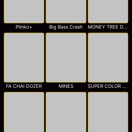
Plinko+
Big Bass Crash
MONEY TREE DOZER
FA CHAI DOZER
MINES
SUPER COLOR GAME