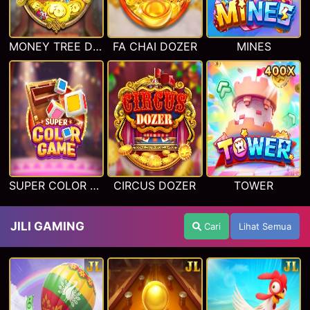
MONEY TREE DOZER
FA CHAI DOZER
MINES
SUPER COLOR GAME
CIRCUS DOZER
TOWER
JILI GAMING
Cari
Lihat Semua