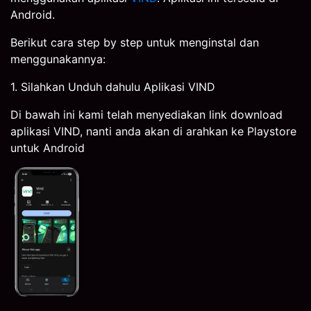
Android.
Berikut cara step by step untuk menginstal dan
menggunakannya:
1. Silahkan Unduh dahulu Aplikasi VIND
Di bawah ini kami telah menyediakan link download
aplikasi VIND, nanti anda akan di arahkan ke Playstore
untuk Android