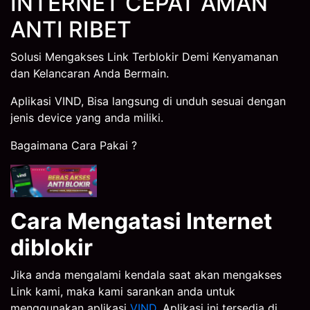
INTERNET CEPAT AMAN
ANTI RIBET
Solusi Mengakses Link Terblokir Demi Kenyamanan
dan Kelancaran Anda Bermain.
Aplikasi VIND, Bisa langsung di unduh sesuai dengan
jenis device yang anda miliki.
Bagaimana Cara Pakai ?
Cara Mengatasi Internet
diblokir
Jika anda mengalami kendala saat akan mengakses
Link kami, maka kami sarankan anda untuk
menggunakan aplikasi
VIND
. Aplikasi ini tersedia di