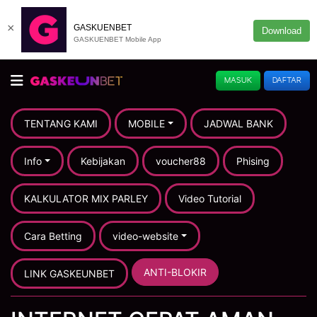
×
GASKUENBET
Download
GASKUENBET Mobile App
MASUK
DAFTAR
TENTANG KAMI
MOBILE
JADWAL BANK
Info
Kebijakan
voucher88
Phising
KALKULATOR MIX PARLEY
Video Tutorial
Cara Betting
video-website
ANTI-BLOKIR
LINK GASKEUNBET