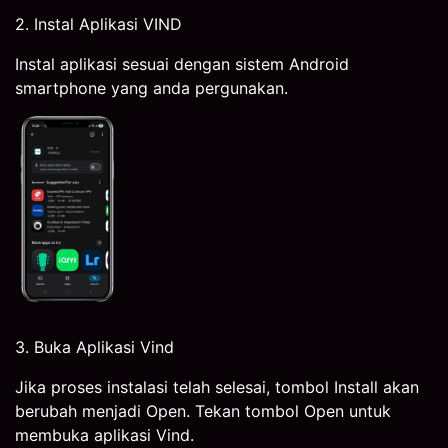
2. Instal Aplikasi VIND
Instal aplikasi sesuai dengan sistem Android
smartphone yang anda pergunakan.
3. Buka Aplikasi Vind
Jika proses instalasi telah selesai, tombol Install akan
berubah menjadi Open. Tekan tombol Open untuk
membuka aplikasi Vind.